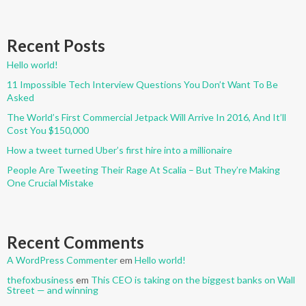
Recent Posts
Hello world!
11 Impossible Tech Interview Questions You Don’t Want To Be
Asked
The World’s First Commercial Jetpack Will Arrive In 2016, And It’ll
Cost You $150,000
How a tweet turned Uber’s first hire into a millionaire
People Are Tweeting Their Rage At Scalia – But They’re Making
One Crucial Mistake
Recent Comments
A WordPress Commenter
em
Hello world!
thefoxbusiness
em
This CEO is taking on the biggest banks on Wall
Street — and winning